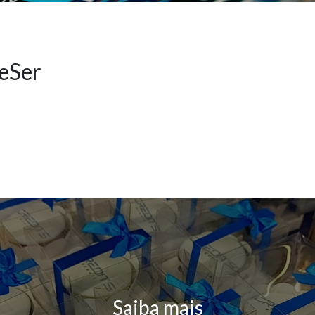
DeSer
Saiba mais