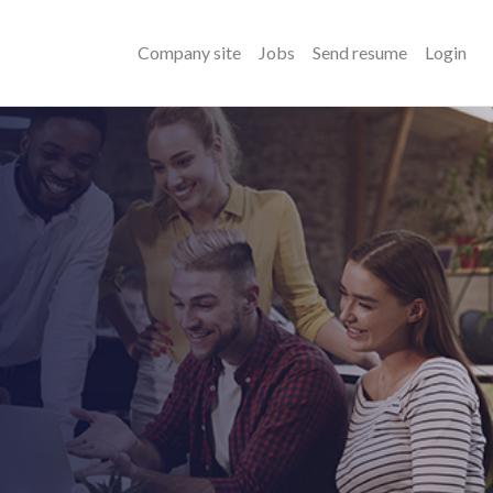
Company site
Jobs
Send resume
Login