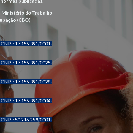
s normas publicadas.
Ministério do Trabalho
cupação (CBO).
- CNPJ:
17.155.391/0001-
- CNPJ:
17.155.391/0025-
- CNPJ:
17.155.391/0028-
- CNPJ:
17.155.391/0004-
- CNPJ:
50.216.259/0001-