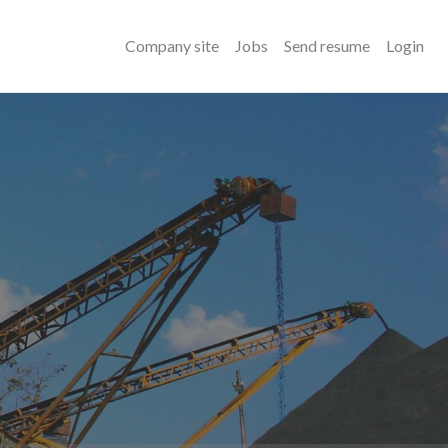
Company site
Jobs
Send resume
Login