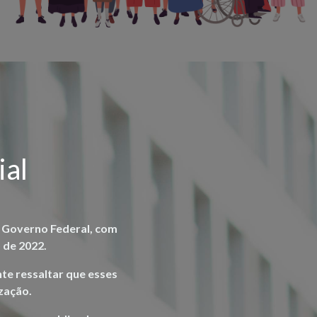
ial
o Governo Federal, com
 de 2022.
te ressaltar que esses
zação.