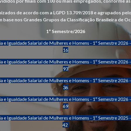
ivididos por filiais com 100 ou mais empregados, conforme a
zados de acordo com a LGPD 13.709/2018 e agrupados pelo 
 base nos Grandes Grupos da Classificação Brasileira de O
1º Semestre/2026
ia e Igualdade Salarial de Mulheres e Homens - 1º Semestre 2026 
16
ia e Igualdade Salarial de Mulheres e Homens - 1º Semestre 2026 
93
ia e Igualdade Salarial de Mulheres e Homens - 1º Semestre 2026 
36
ia e Igualdade Salarial de Mulheres e Homens - 1º Semestre 2026 
69
ia e Igualdade Salarial de Mulheres e Homens - 1º Semestre 2025 
42