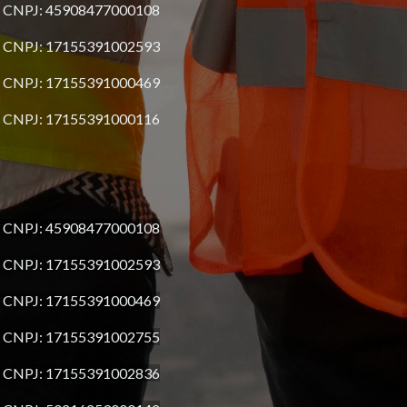
24 - CNPJ: 45908477000108
24 - CNPJ: 17155391002593
24 - CNPJ: 17155391000469
24 - CNPJ: 17155391000116
24 - CNPJ: 45908477000108
24 - CNPJ: 17155391002593
24 - CNPJ: 17155391000469
4 - CNPJ: 17155391002
755
24 - CNPJ: 17155391002836