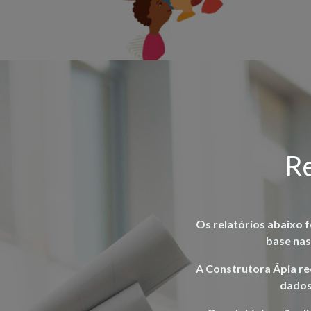
Re
Os relatórios abaixo 
base nas
A Construtora Ápia re
dados