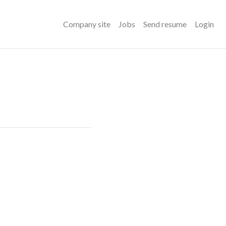
Company site
Jobs
Send resume
Login