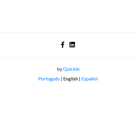
by
Quickin
Português
|
English
|
Español