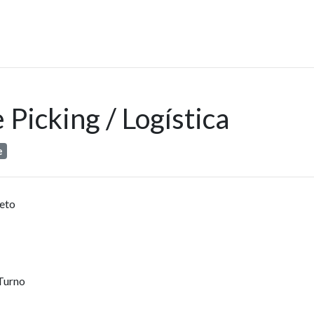
 Picking / Logística
e
eto
°Turno