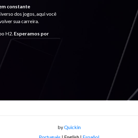
 em constante
iverso dos jogos, aqui você
olver sua carreira.
upo H2.
Esperamos por
by
Quickin
Português
|
English
|
Español