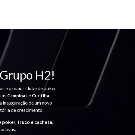
 Grupo H2!
vos e o maior clube de poker
.
ulo, Campinas e Curitiba
a inauguração de um novo
etória de crescimento.
e
poker, truco e cacheta
,
ortivas.