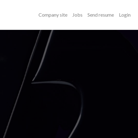
Company site
Jobs
Send resume
Login