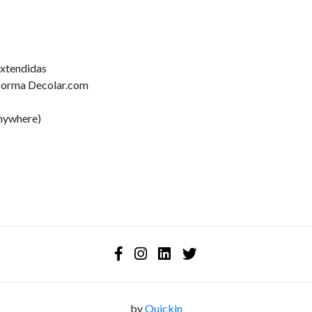
extendidas
forma Decolar.com
nywhere)
by
Quickin