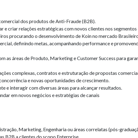
 comercial dos produtos de Anti-Fraude (B2B).
tar e criar relações estratégicas com novos clientes nos segmento
eiros procurando o desenvolvimento de Koin no mercado Brasileiro
ercial, definindo metas, acompanhando performance e promovend
om as áreas de Produto, Marketing e Customer Success para garan
ações complexas, contratos e estruturação de propostas comerciai
 concorrência e novas oportunidades de crescimento.
e e interagir com diversas áreas para alcançar resultados.
ndar em novos negócios e estratégias de canais
tração, Marketing, Engenharia ou áreas correlatas (pós-graduaçã
s B2B a clientes do scopo Enterprise.