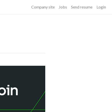
Company site
Jobs
Send resume
Login