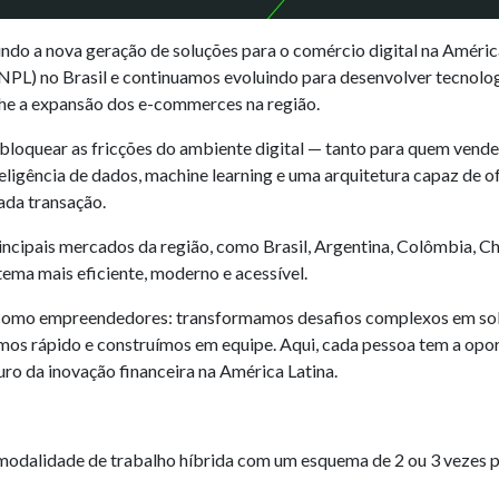
ndo a nova geração de soluções para o comércio digital na Améric
PL) no Brasil e continuamos evoluindo para desenvolver tecnolog
e a expansão dos e-commerces na região.
loquear as fricções do ambiente digital — tanto para quem vend
igência de dados, machine learning e uma arquitetura capaz de o
ada transação.
ncipais mercados da região, como Brasil, Argentina, Colômbia, Ch
ema mais eficiente, moderno e acessível.
omo empreendedores: transformamos desafios complexos em solu
s rápido e construímos em equipe. Aqui, cada pessoa tem a opor
turo da inovação financeira na América Latina.
modalidade de trabalho híbrida com um esquema de 2 ou 3 vezes 