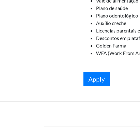
Vale de alimentação
Plano de saúde
Plano odontológico
Auxílio creche
Licencias parentais 
Descontos em plata
Golden Farma
WFA (Work From A
Apply