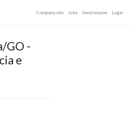
Company site
Jobs
Send resume
Login
ia/GO -
cia e