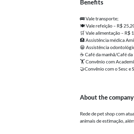
Benefits
🚌 Vale transporte;
🍽️ Vale refeição – R$ 25,2
🛒 Vale alimentação – R$ 
🏥 Assistência médica Ami
😁 Assistência odontológi
☕ Café da manhã/Café da t
🏋️ Convênio com Academi
🤝Convênio com o Sesc e S
About the company
Rede de pet shop com atua
animais de estimação, além