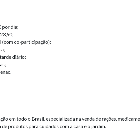
0 por dia;
123,90;
l (com co-participação);
ca;
arde diário;
as;
enac.
ção em todo o Brasil, especializada na venda de rações, medicamen
 de produtos para cuidados com a casa e o jardim.