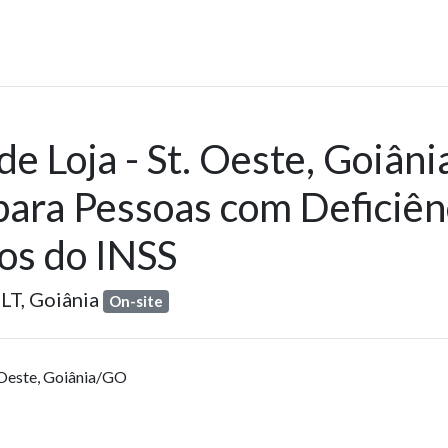
e Loja - St. Oeste, Goiân
para Pessoas com Deficiên
os do INSS
LT,
Goiânia
On-site
 Oeste, Goiânia/GO