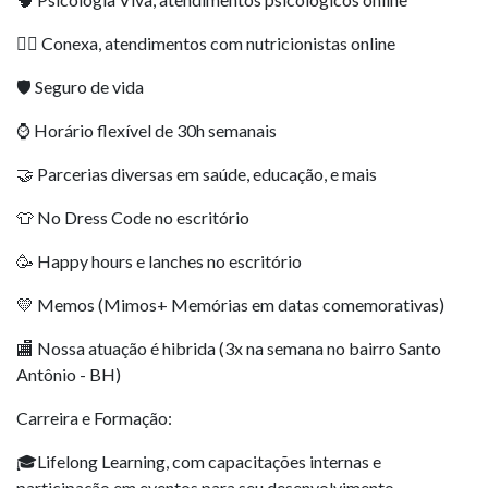
👩‍⚕️ Conexa, atendimentos com nutricionistas online
🛡️ Seguro de vida
⌚ Horário flexível de 30h semanais
🤝 Parcerias diversas em saúde, educação, e mais
👕 No Dress Code no escritório
🥳 Happy hours e lanches no escritório
💛 Memos (Mimos+ Memórias em datas comemorativas)
🏬 Nossa atuação é hibrida (3x na semana no bairro Santo
Antônio - BH)
Carreira e Formação:
🎓Lifelong Learning, com capacitações internas e
participação em eventos para seu desenvolvimento