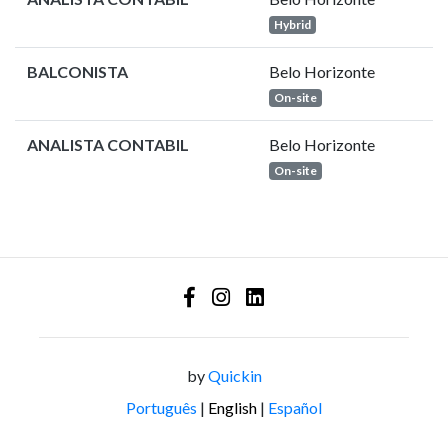
Hybrid
BALCONISTA
Belo Horizonte
On-site
ANALISTA CONTABIL
Belo Horizonte
On-site
by
Quickin
Português
|
English
|
Español