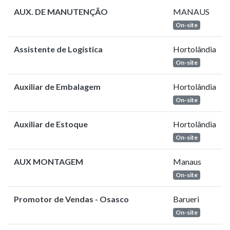
AUX. DE MANUTENÇÃO
MANAUS
On-site
Assistente de Logística
Hortolândia
On-site
Auxiliar de Embalagem
Hortolândia
On-site
Auxiliar de Estoque
Hortolândia
On-site
AUX MONTAGEM
Manaus
On-site
Promotor de Vendas - Osasco
Barueri
On-site