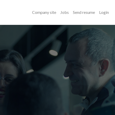
Company site
Jobs
Send resume
Login