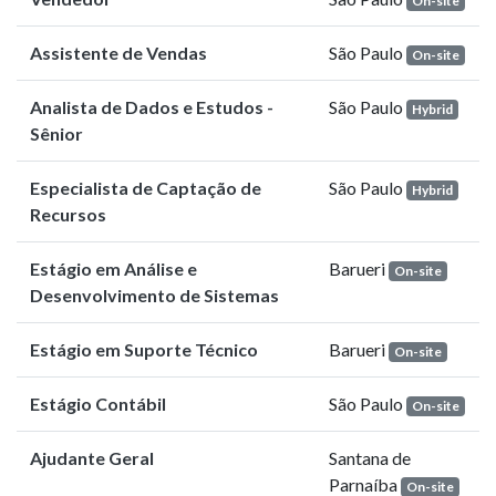
On-site
Assistente de Vendas
São Paulo
On-site
Analista de Dados e Estudos -
São Paulo
Hybrid
Sênior
Especialista de Captação de
São Paulo
Hybrid
Recursos
Estágio em Análise e
Barueri
On-site
Desenvolvimento de Sistemas
Estágio em Suporte Técnico
Barueri
On-site
Estágio Contábil
São Paulo
On-site
Ajudante Geral
Santana de
Parnaíba
On-site