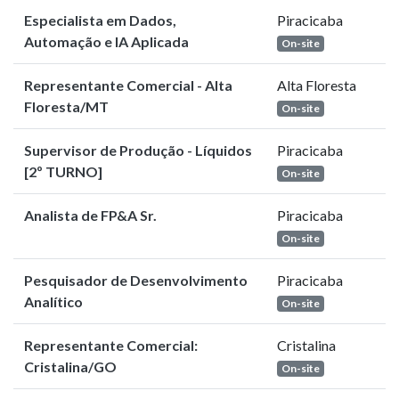
Especialista em Dados,
Piracicaba
Automação e IA Aplicada
On-site
Representante Comercial - Alta
Alta Floresta
Floresta/MT
On-site
Supervisor de Produção - Líquidos
Piracicaba
[2º TURNO]
On-site
Analista de FP&A Sr.
Piracicaba
On-site
Pesquisador de Desenvolvimento
Piracicaba
Analítico
On-site
Representante Comercial:
Cristalina
Cristalina/GO
On-site