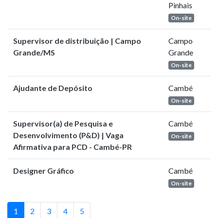
Pinhais
On-site
Supervisor de distribuição | Campo
Campo
Grande/MS
Grande
On-site
Ajudante de Depósito
Cambé
On-site
Supervisor(a) de Pesquisa e
Cambé
Desenvolvimento (P&D) | Vaga
On-site
Afirmativa para PCD - Cambé-PR
Designer Gráfico
Cambé
On-site
1
2
3
4
5