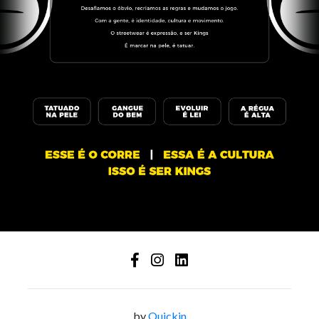
by
Quickin