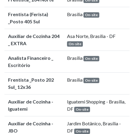
On-site
Frentista (Ferista)
Brasília
On-site
_Posto 405 Sul
Auxiliar de Cozinha 204
Asa Norte, Brasília - DF
_ EXTRA
On-site
Analista Financeiro _
Brasília
On-site
Escritório
Frentista _Posto 202
Brasília
On-site
Sul_ 12x36
Auxiliar de Cozinha -
Iguatemi Shopping - Brasília,
Iguatemi
DF
On-site
Auxiliar de Cozinha -
Jardim Botânico, Brasília -
JBO
DF
On-site