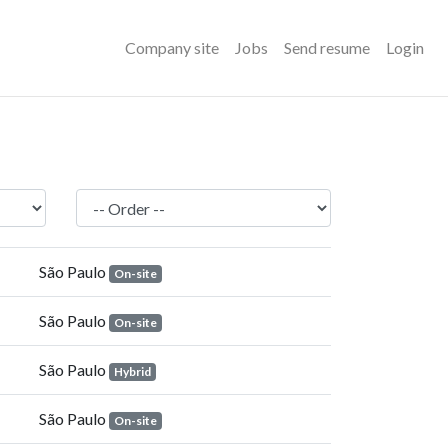
Company site
Jobs
Send resume
Login
São Paulo
On-site
São Paulo
On-site
São Paulo
Hybrid
São Paulo
On-site