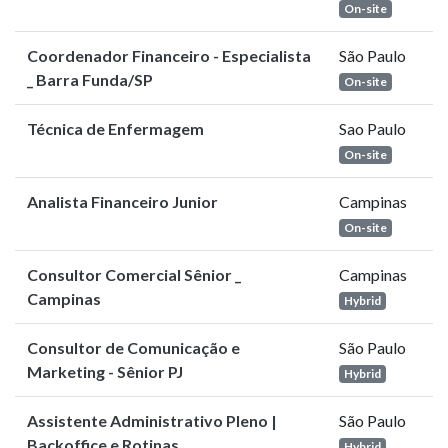
On-site
Coordenador Financeiro - Especialista
São Paulo
_ Barra Funda/SP
On-site
Técnica de Enfermagem
Sao Paulo
On-site
Analista Financeiro Junior
Campinas
On-site
Consultor Comercial Sênior _
Campinas
Campinas
Hybrid
Consultor de Comunicação e
São Paulo
Marketing - Sênior PJ
Hybrid
Assistente Administrativo Pleno |
São Paulo
Backoffice e Rotinas
Hybrid