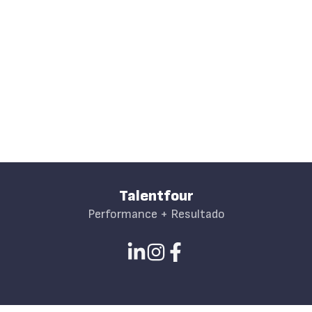
vontade de evoluir, aqui é o seu lugar.
Talentfour
Performance + Resultado