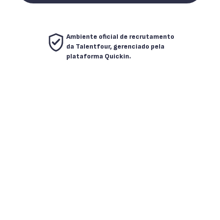
Ambiente oficial de recrutamento
da Talentfour, gerenciado pela
plataforma Quickin.
Nossos clientes e seus incríveis
projetos de TI é o que nos move.
Somos modernos e abertos a
inúmeras possibilidades. Se você
também é movido pela paixão por TI,
pela curiosidade em explorar e pela